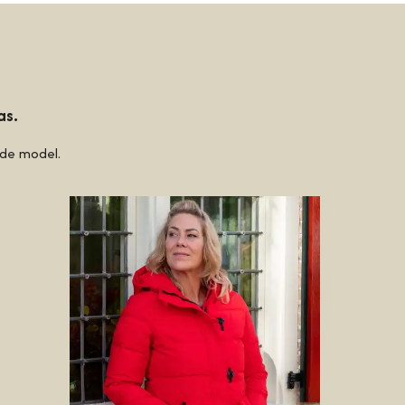
as.
rde model.