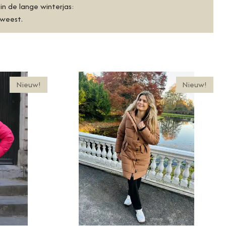
 in de lange winterjas:
geweest.
Nieuw!
Nieuw!