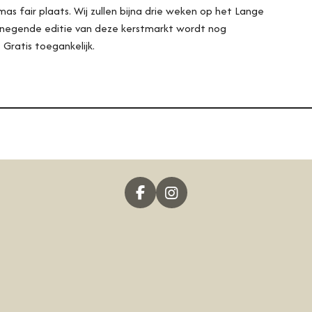
as fair plaats. Wij zullen bijna drie weken op het Lange
De negende editie van deze kerstmarkt wordt nog
. Gratis toegankelijk.
F
I
A
N
C
S
E
T
B
A
O
G
O
R
K
A
M