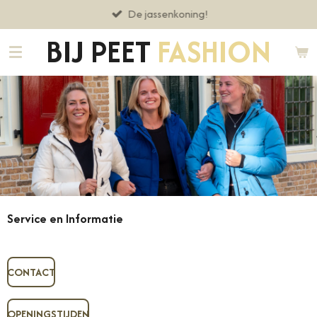
De jassenkoning!
Ga
direct
BIJ PEET
FASHION
naar
de
hoofdinhoud
Service en Informatie
CONTACT
OPENINGSTIJDEN