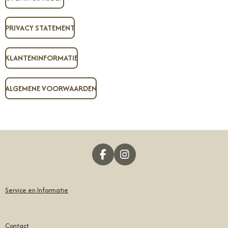
PRIVACY STATEMENT
KLANTENINFORMATIE
ALGEMENE VOORWAARDEN
F
I
A
N
C
S
E
T
Service en Informatie
B
A
O
G
O
R
Contact
K
A