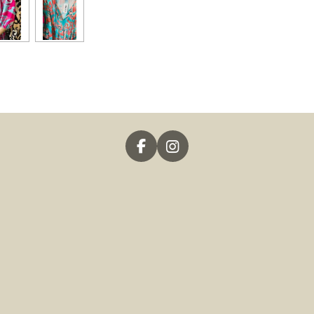
F
I
A
N
C
S
E
T
B
A
O
G
O
R
K
A
M