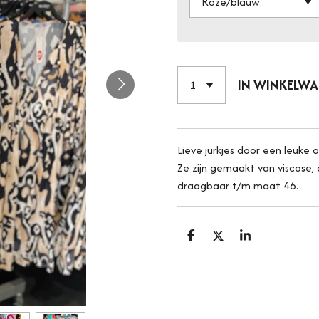
IN WINKELW
Lieve jurkjes door een leuke 
Ze zijn gemaakt van viscose,
draagbaar t/m maat 46.
D
D
S
E
E
H
L
E
A
E
L
R
N
E