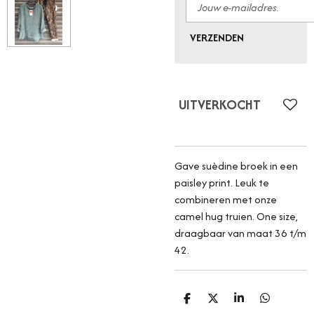
VERZENDEN
UITVERKOCHT
Gave suèdine broek in een
paisley print. Leuk te
combineren met onze
camel hug truien. One size,
draagbaar van maat 36 t/m
42.
D
D
S
D