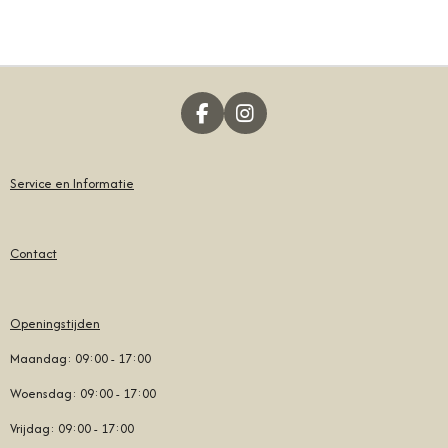
E
E
H
E
L
E
A
L
E
L
R
E
N
E
N
F
I
A
N
C
S
E
T
Service en Informatie
B
A
O
G
O
R
Contact
K
A
M
Openingstijden
Maandag: 09:00 - 17:00
Woensdag: 09:00 - 17:00
Vrijdag: 09:00 - 17:00