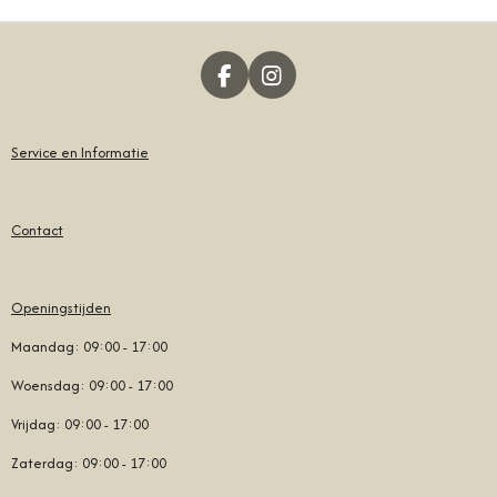
N
E
N
F
I
A
N
C
S
E
T
Service en Informatie
B
A
O
G
O
R
Contact
K
A
M
Openingstijden
Maandag: 09:00 - 17:00
Woensdag: 09:00 - 17:00
Vrijdag: 09:00 - 17:00
Zaterdag: 09:00 - 17:00