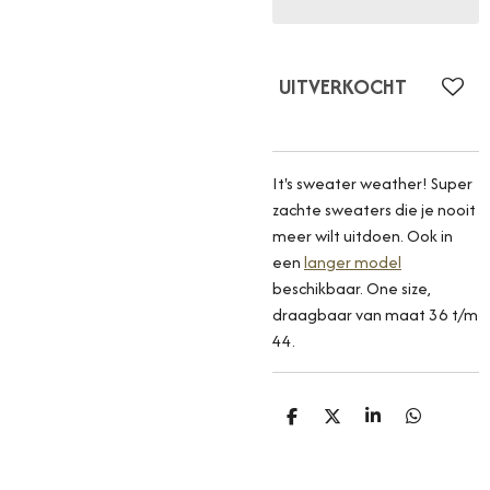
UITVERKOCHT
It's sweater weather! Super
zachte sweaters die je nooit
meer wilt uitdoen. Ook in
een
langer model
beschikbaar. One size,
draagbaar van maat 36 t/m
44.
D
D
S
D
E
E
H
E
L
E
A
L
E
L
R
E