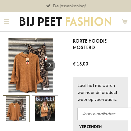
De jassenkoning!
Ga
direct
BIJ PEET
FASHION
naar
de
hoofdinhoud
KORTE HOODIE
MOSTERD
€ 15,00
Laat het me weten
wanneer dit product
weer op voorraad is.
VERZENDEN