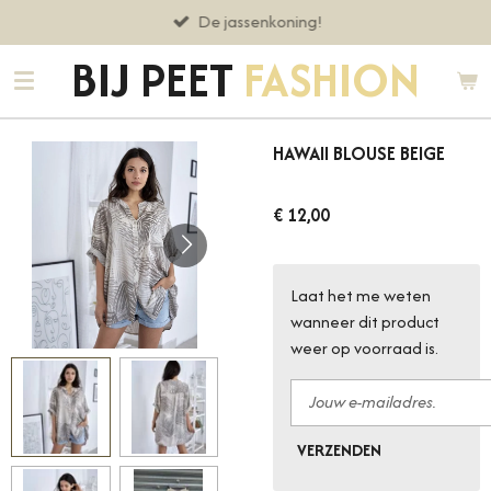
De jassenkoning!
Ga
direct
BIJ PEET
FASHION
naar
de
hoofdinhoud
HAWAII BLOUSE BEIGE
€ 12,00
Laat het me weten
wanneer dit product
weer op voorraad is.
VERZENDEN