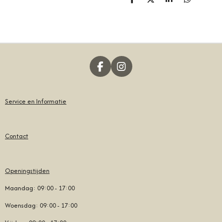
D
D
S
D
E
E
H
E
L
E
A
L
E
L
R
E
N
E
N
F
I
A
N
C
S
E
T
Service en Informatie
B
A
O
G
O
R
Contact
K
A
M
Openingstijden
Maandag: 09:00 - 17:00
Woensdag: 09:00 - 17:00