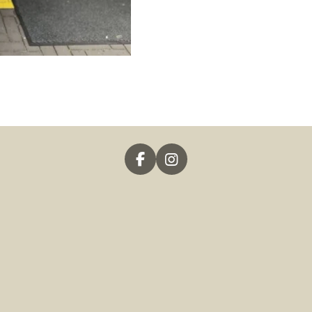
F
I
A
N
C
S
E
T
B
A
O
G
O
R
K
A
M