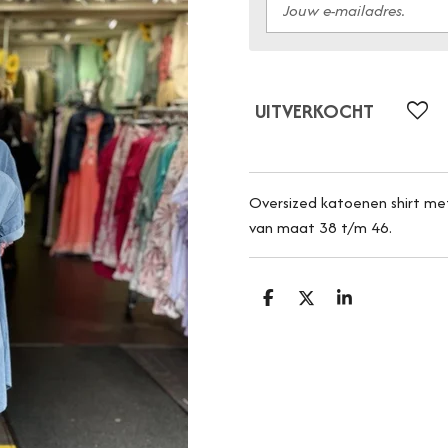
UITVERKOCHT
Oversized katoenen shirt met
van maat 38 t/m 46.
D
D
S
E
E
H
L
E
A
E
L
R
N
E